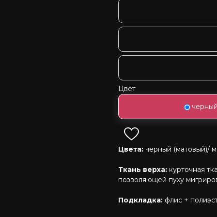
Цвет
черный
Цвета:
черный (матовый)/ м
Ткань верха:
курточная тк
позволяющей пуху мигриров
Подкладка:
флис + полиэс