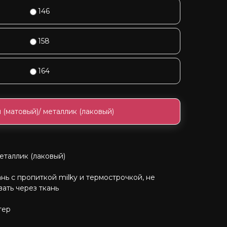
146
158
164
 (матовый)/ металлик (лаковый)
еталлик (лаковый)
ань с пропиткой milky и термострочкой, не
ать через ткань
тер