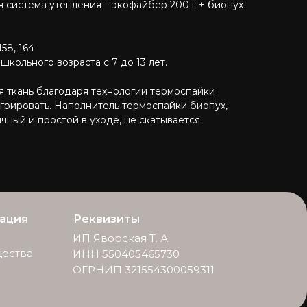
 система утепления – экофайбер 200 г + биопух
158, 164
школьного возраста с 7 до 13 лет.
 ткань благодаря технологии термоспайки
игрировать. Наполнитель термоспайки биопух,
чный и простой в уходе, не скатывается.
ация
Реквизиты
ИП Яворская Т. А.
ества
ИНН 550405465730
ОГРНИП 321554300059311
ы