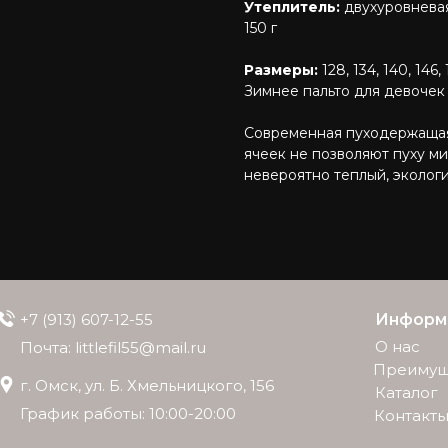
Утеплитель:
двухуровневая
150 г
Размеры:
128, 134, 140, 146, 
Зимнее пальто для девочек 
Современная пуходержащая
ячеек не позволяют пуху м
невероятно теплый, экологи
+7 (913) 607-12-55
Информ
О нас
Почта: littlefil55@mail.ru
Преимущ
г. Омск, ул. Б. Хмельницкого, 156
Каталог
График работы: 10:00-20:00
Контакт