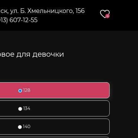
мск, ул. Б. Хмельницкого, 156
0
0
913) 607-12-55
913) 607-12-55
овое для девочки
128
134
140