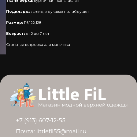
Ткань верха:
курточная ткань таслан
Подкладка:
флис, в рукавах полибрушет
+7 (913) 607-12-55
Размер:
116,122,128
Почта: littlefil55@mail.ru
Возраст:
от 2 до 7 лет
г. Омск, ул. Б. Хмельницкого, 156
Стильная ветровка для мальчика
График работы: 10:00-20:00
Реквизиты
ИП Яворская Т. А.
ИНН 550405465730
ОГРНИП 321554300059311
© Политика конфиденциальности
Разработка сайта: @krisbulychyova