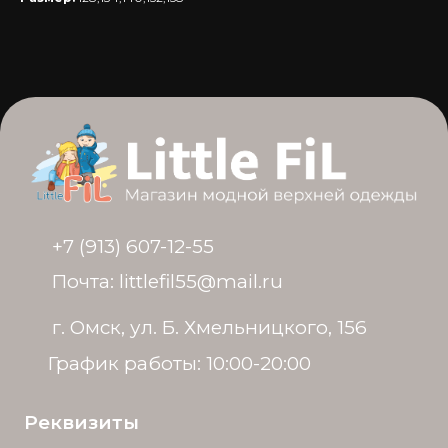
+7 (913) 607-12-55
Почта: littlefil55@mail.ru
г. Омск, ул. Б. Хмельницкого, 156
График работы: 10:00-20:00
Реквизиты
ИП Яворская Т. А.
ИНН 550405465730
ОГРНИП 321554300059311
© Политика конфиденциальности
Разработка сайта: @krisbulychyova