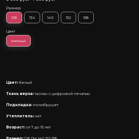
Размер
128
134
140
152
158
Цвет
мятный
Цвет:
белый
Ткань верха:
таслан с цифровой печатью
Подкладка:
полибрушет
Утеплитель:
нет
Возраст:
от 7 до 15 лет
Размер:
128,134,140,152,158