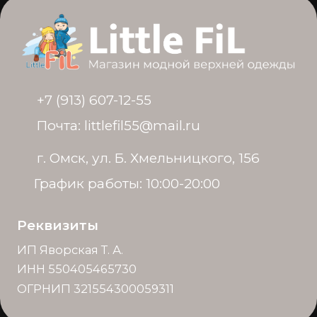
ОГРНИП 321554300059311
© Политика конфиденциальности
Разработка сайта: @krisbulychyova