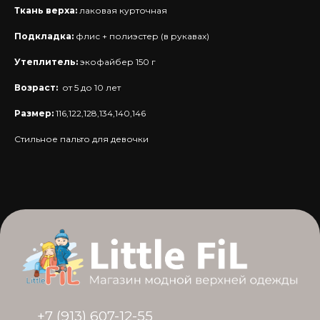
Ткань верха:
лаковая курточная
Подкладка:
флис + полиэстер (в рукавах)
Утеплитель:
экофайбер 150 г
Возраст:
от 5 до 10 лет
Размер:
116,122,128,134,140,146
+7 (913) 607-12-55
Стильное пальто для девочки
Почта: littlefil55@mail.ru
г. Омск, ул. Б. Хмельницкого, 156
График работы: 10:00-20:00
Реквизиты
ИП Яворская Т. А.
ИНН 550405465730
ОГРНИП 321554300059311